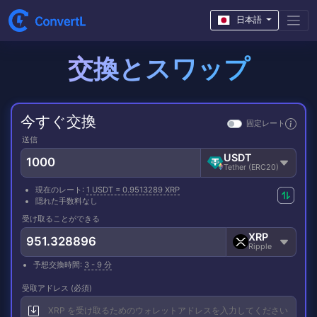
日本語
交換とスワップ
今すぐ交換
固定レート
送信
USDT
Tether (ERC20)
現在のレート:
1 USDT = 0.9513289 XRP
隠れた手数料なし
受け取ることができる
XRP
Ripple
予想交換時間:
3 - 9 分
受取アドレス (必須)